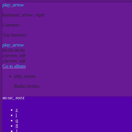
play_arrow
keyboard_arrow_right
Listeners:
Top listeners:
play_arrow
00:00
00:00
chevron_left
chevron_left
Go to album
play_arrow
Radio Delirio
MUSIC_NOTE