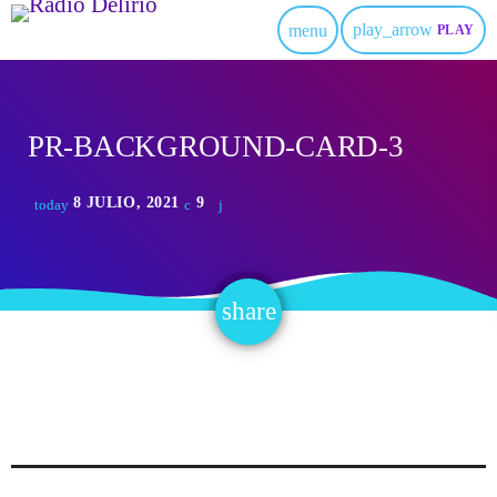
play_arrow
menu
PLAY
PR-BACKGROUND-CARD-3
8 JULIO, 2021
9
today
share
email