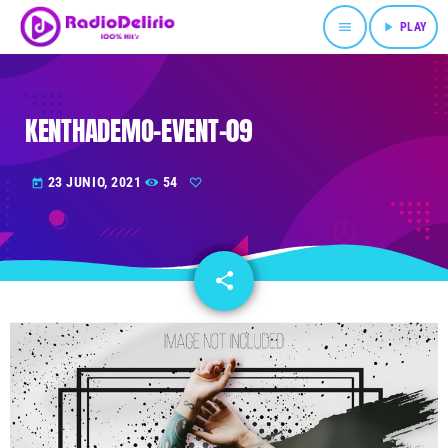
menu
play_arrow
PLAY
KENTHADEMO-EVENT-09
23 JUNIO, 2021
54
today
share
email