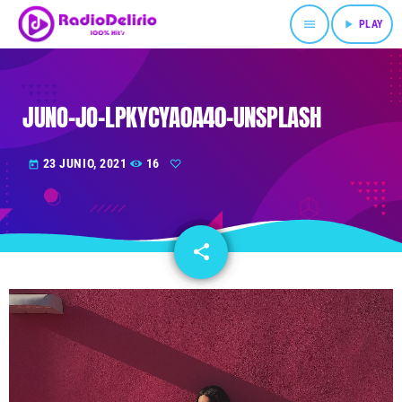
menu
play_arrow
PLAY
JUNO-JO-LPKYCYA0A40-UNSPLASH
23 JUNIO, 2021
16
today
share
email