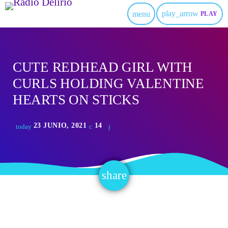
play_arrow
menu
PLAY
CUTE REDHEAD GIRL WITH
CURLS HOLDING VALENTINE
HEARTS ON STICKS
23 JUNIO, 2021
14
today
share
email