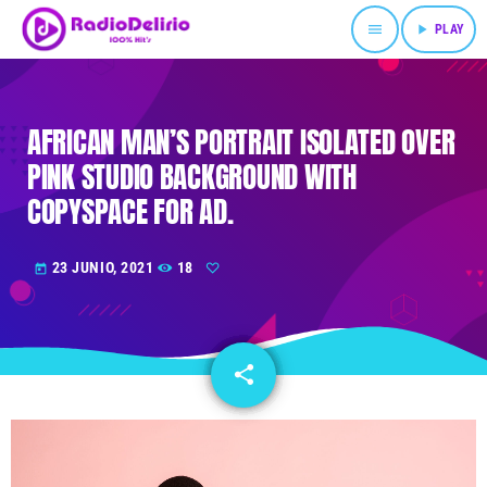
menu
play_arrow
PLAY
AFRICAN MAN’S PORTRAIT ISOLATED OVER
PINK STUDIO BACKGROUND WITH
COPYSPACE FOR AD.
23 JUNIO, 2021
18
today
share
email