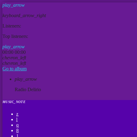
play_arrow
keyboard_arrow_right
Listeners:
Top listeners:
play_arrow
00:00
00:00
chevron_left
chevron_left
Go to album
play_arrow
Radio Delirio
MUSIC_NOTE