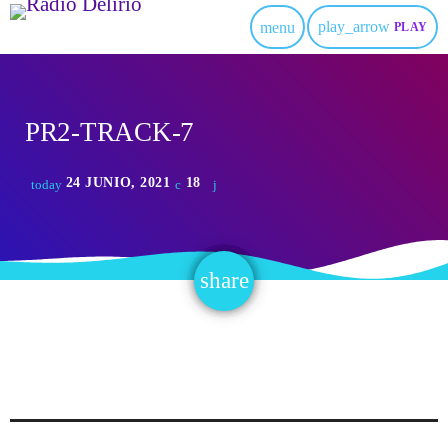
play_arrow
menu
PLAY
PR2-TRACK-7
24 JUNIO, 2021
18
today
share
email